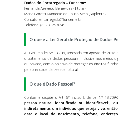
Dados do Encarregado – Funceme:
Fernanda Azevêdo Benevides (Titular)
Maria Goretti Mamedio de Sousa Melo (Suplente)
Contato: encarregado@funceme.br
Telefone: (85) 3125.8249
O que é a Lei Geral de Proteção de Dados P
A LGPD é a lei Nº 13.709, aprovada em Agosto de 2018 e
o tratamento de dados pessoais, inclusive nos meios digi
ou privado, com o objetivo de proteger os direitos funda
personalidade da pessoa natural.
O que é Dado Pessoal?
Conforme dispõe o Art. 5º, inciso I, da Lei Nº 13.70
pessoa natural identificada ou identificável”, 
indiretamente, um indivíduo que esteja vivo, entã
data e local de nascimento, telefone, endereço 