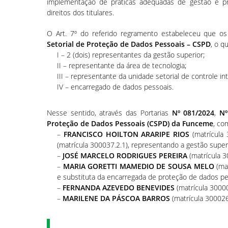
implementação de práticas adequadas de gestão e pr
direitos dos titulares.
O Art. 7º do referido regramento estabeleceu que os 
Setorial de Proteção de Dados Pessoais – CSPD
, o q
I – 2 (dois) representantes da gestão superior;
II – representante da área de tecnologia;
III – representante da unidade setorial de controle in
IV – encarregado de dados pessoais.
Nesse sentido, através das Portarias
Nº 081/2024
,
Nº
Proteção de Dados Pessoais (CSPD) da Funceme
, co
–
FRANCISCO HOILTON ARARIPE RIOS
(matrícula 
(matrícula 300037.2.1), representando a gestão superi
–
JOSÉ MARCELO RODRIGUES PEREIRA
(matrícula 3
–
MARIA GORETTI MAMEDIO DE SOUSA MELO
(mat
e substituta da encarregada de proteção de dados pe
–
FERNANDA AZEVEDO BENEVIDES
(matrícula 30000
–
MARILENE DA PÁSCOA BARROS
(matrícula 300026.