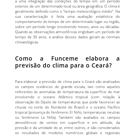
a uma integração das condições do tempo em um período
extenso de um determinado local ou área geográfica. O clima é
geralmente definido como o “tempo meteorológico médio”. Na
sua caracterização é feita uma avaliação estatística do
comportamento do tempo de um determinado lugar ou região,
sobre um período longo envolvendo meses, anos ou décadas.
Quando as observações atmosféricas englobam um período de
tempo de 30 anos, a análise desses dados geram as normais
climatológicas.
Como a Funceme elabora a
previsão do clima para o Ceará?
Para elaborar a previsão de clima para o Ceará são analisados
os campos oceânicos de grande escala, tais como aqueles
referentes às anomalias de temperatura da superfície do mar
envolvendo o oceano Atlântico tropical (com relação à
observação do Dipolo de temperaturas que pode favorecer as
chuvas no norte do Nordeste do Brasil) e o oceano Pacífico
tropical (presença do fenômeno El Niño, temperaturas neutras
ou fenômeno La Niña). Também são avaliados os campos
atmosféricos de ventos em superfície e em altitude, da
pressão e da umidade do ar, entre outros, e são considerados
os resultados de modelos numéricos globais e regionais