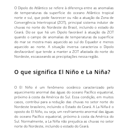
O Dipolo do Atlântico se refere à diferença entre as anomalias
de temperaturas da superfície do oceano Atlântico tropical
norte e sul, que pode favorecer ou não a atuação da Zona de
Convergência Intertropical (ZCIT), principal sistema indutor de
chuvas no norte do Nordeste do Brasil, incluindo o estado do
Ceará. Diz-se que há um Dipolo favorável à atuação da ZCIT
quando o campo de anomalias de temperaturas da superfície
do mar se mostra mais aquecido ao sul do Equador e menos
aquecido ao norte. A situação inversa caracteriza o Dipolo
desfavorável que tende a manter a ZCIT afastada do norte do
Nordeste, escasseando as precipitações nessa região.
O que significa El Niño e La Niña?
O El Niño é um fenômeno oceânico caracterizado pelo
aquecimento anormal das águas do oceano Pacífico equatorial,
próximo à costa da América do Sul. Essa condição, em muitos
casos, contribui para a redução das chuvas no setor norte do
Nordeste brasileiro, incluindo o Estado do Ceará. A La Niña é o
oposto do El Niño, ou seja, um resfriamento anormal das águas
do oceano Pacífico equatorial, próximo à costa da América do
Sul. Normalmente, a La Niña não prejudica as chuvas no setor
norte do Nordeste, incluindo o estado do Ceará.