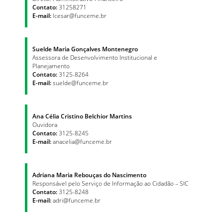
Contato:
31258271
E-mail:
lcesar@funceme.br
Suelde Maria Gonçalves Montenegro
Assessora de Desenvolvimento Institucional e
Planejamento
Contato:
3125-8264
E-mail:
suelde@funceme.br
Ana Célia Cristino Belchior Martins
Ouvidora
Contato:
3125-8245
E-mail:
anacelia@funceme.br
Adriana Maria Rebouças do Nascimento
Responsável pelo Serviço de Informação ao Cidadão – SIC
Contato:
3125-8248
E-mail:
adri@funceme.br