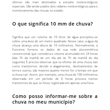
últimos são mais destinados a estudos meteorológicos
especiais. São ainda usados dois radares meteorológicos para o
monitoramento das chuvas no estado.
O que significa 10 mm de chuva?
Significa que um volume de 10 litros de água precipitou-se
sobre uma área de um metro quadrado. Nesse caso, a água da
chuva alcança uma altura de 10 milímetros. Normalmente, a
Funceme fornece os dados de sua rede pluviométrica
convencional, que considera o volume acumulado em 24 horas
(das 7h da manhã de um dia até às 7h da manhã do dia
seguinte). É preciso observar que os efeitos de uma chuva, tais
como transtornos devido a alagamentos, deslizamentos de
terra e outros, são maiores quanto menor for o tempo em que
a chuva cair. Assim, por exemplo, uma chuva de 100 milímetros
observada em um período de 6 horas provoca menos
transtornos do que se fosse registrada em apenas uma hora.
Como posso informar-me sobre a
chuva no meu município?