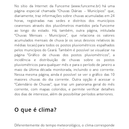
No sítio da Internet da Funceme (www.funceme.br) há uma
página especial chamada “Chuvas Diárias – Municípios” que,
diariamente, traz informações sobre chuvas acumuladas em 24
horas, registradas nas sedes e distritos dos municípios
cearenses através dos pluviômetros mantidos pela Funceme
ao longo do estado. Há, também, outra página, intitulada
“Chuvas Mensais – Municípios”, que relaciona os valores
acumulados mensais de chuva (e os seus desvios relativos às
médias locais) para todos os postos pluviométricos espalhados
pelos municípios do Ceará. Também é possível se visualizar na
página “Gráfico de chuvas dos postos pluviométricos”, a
incidência e distribuição de chuvas sobre os postos
pluviométricos para qualquer mês e para o período de janeiro a
maio da última década monitorada, incluindo o ano corrente.
Nessa mesma página, ainda é possível se ver o gráfico das 10
maiores chuvas do dia corrente. Outra opção é acessar o
“Calendário de Chuvas”, que traz um panorama geral do mês
corrente, com mapas coloridos, e permite verificar detalhes
dos dias de interesse, além de possibilitar períodos anteriores.
O que é clima?
Diferentemente do tempo meteorológico, o clima corresponde