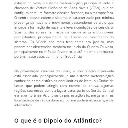
estação chuvosa, o sistema meteorológico principal atuante é
chamado de Vórtice Ciclônico de Altos Níveis (VCAN), que se
configura com um formato circular, fechado, na alta troposfera.
O centro desse extenso sistema é caracterizado por mínima
presença de nuvens e movimento descendente de ar, o que
impede a formação de nuvens e leva a condições de céu claro.
Suas bordas apresentam ascendência de ar gerando nuvens
precipitantes, principalmente na direção do movimento do
sistema. Os VCANs são mais frequentes em janeiro, mas
podem ser observados também no início da Quadra Chuvosa,
principalmente no mês de fevereiro, e até mesmo em março,
porém, nesse caso, com menor frequência.
Na pós-estação chuvosa do Ceará, a precipitação observada
está associada, principalmente, a um sistema meteorológico
conhecido como distúrbios ondulatórios de leste, ou Ondas de
Leste, que podem atingir, com nuvens de chuva, algumas
regiões cearenses como a Jaguaribana, parte do Sertão Central
e a faixa litorânea. As chuvas da pós-estação são, em geral, mais
localizadas e de rápida duração, porém podem alcançar grande
intensidade.
O que é o Dipolo do Atlântico?