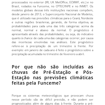
processados no exterior (IRI, UK MetOffice, ECMWF, etc.) e no
Brasil, rodados na Funceme, no CPTEC/INPE e no INMET. Os
modelos globais dessas três instituições nacionais compõem,
desde janeiro de 2013, o Superconjunto Nacional de Modelos,
que é utilizado nas previsões climáticas para o Ceará, Nordeste
e outras regiões brasileiras, gerando, de forma objetiva, as
probabilidades para cada uma das três categorias: acima da
normal, normal e abaixo da normal. O prognóstico é
apresentado através das probabilidades, ou seja, do indicativo
quanto à chance de cada uma das categorias ocorrer, por causa
das incertezas envolvidas nas análises. Este prognóstico
refere-se à precipitação de um trimestre à frente. Por
exemplo: em janeiro de cada ano é feito o prognóstico sobre a
precipitação acumulada no trimestre de fevereiro a abril.
Por que não são incluídas as
chuvas de Pré-Estação e Pós-
Estação nas previsões climáticas
feitas pela Funceme?
Porque os sistemas meteorológicos que provocam chuva
nesse período são de difícil previsão, e não podem ser
prognosticados além de alguns dias à frente. Durante a pré-