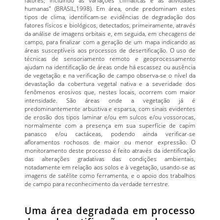
humanas” (BRASIL,1998). Em área, onde predominam estes
tipos de clima, identificam-se evidências de degradação dos
fatores físicos e biológicos, detectados, primeiramente, através
da análise de imagens orbitais e, em seguida, em checagens de
campo, para finalizar com a geração de um mapa indicando as
áreas susceptíveis aos processos de desertificação. O uso de
técnicas de sensoriamento remoto e geoprocessamento
ajudam na identificação de áreas onde há escassez ou ausência
de vegetação e na verificação de campo observa-se o nível da
devastação da cobertura vegetal nativa e a severidade dos
fenômenos erosivos que, nestes locais, ocorrem com maior
intensidade. São áreas onde a vegetação já é
predominantemente arbustiva e esparsa, com sinais evidentes
de erosão dos tipos laminar e/ou em sulcos e/ou vossorocas,
normalmente com a presença em sua superfície de capim
panasco e/ou cactáceas, podendo ainda verificar-se
afloramentos rochosos de maior ou menor expressão. O
monitoramento deste processo é feito através da identificação
das alterações gradativas das condições ambientais,
notadamente em relação aos solos e à vegetação, usando-se as
imagens de satélite como ferramenta, e o apoio dos trabalhos
de campo para reconhecimento da verdade terrestre.
Uma área degradada em processo