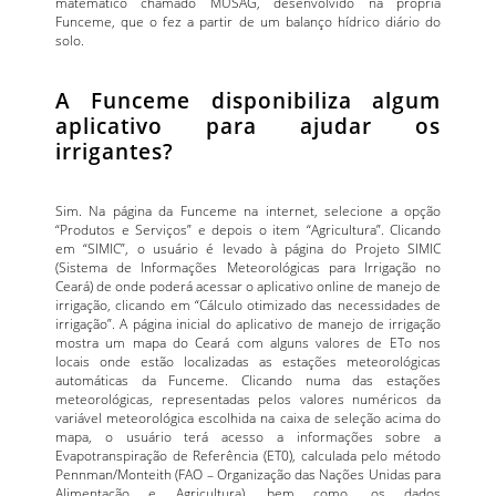
matemático chamado MUSAG, desenvolvido na própria
Funceme, que o fez a partir de um balanço hídrico diário do
solo.
A Funceme disponibiliza algum
aplicativo para ajudar os
irrigantes?
Sim. Na página da Funceme na internet, selecione a opção
“Produtos e Serviços” e depois o item “Agricultura”. Clicando
em “SIMIC”, o usuário é levado à página do Projeto SIMIC
(Sistema de Informações Meteorológicas para Irrigação no
Ceará) de onde poderá acessar o aplicativo online de manejo de
irrigação, clicando em “Cálculo otimizado das necessidades de
irrigação”. A página inicial do aplicativo de manejo de irrigação
mostra um mapa do Ceará com alguns valores de ETo nos
locais onde estão localizadas as estações meteorológicas
automáticas da Funceme. Clicando numa das estações
meteorológicas, representadas pelos valores numéricos da
variável meteorológica escolhida na caixa de seleção acima do
mapa, o usuário terá acesso a informações sobre a
Evapotranspiração de Referência (ET0), calculada pelo método
Pennman/Monteith (FAO – Organização das Nações Unidas para
Alimentação e Agricultura), bem como, os dados