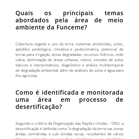
Quais os principais temas
abordados pela área de meio
ambiente da Funceme?
Cobertura vegetal e uso da terra, sistemas ambientais, solos,
aptidões pedológica, climática e pedoclimática, potencial de
terras para irrigação, áreas degradadas, recursos hídricos, rede
viária, delimitação de áreas urbanas, relevo, estudos de solos
básicos e interpretativos, diagnóstico e análise multitemporal
de degradação ambiental, além de análises de solos e água para
fins agrícolas.
Como é identificada e monitorada
uma área em processo de
desertificação?
Segundo o critério da Organização das Nações Unidas – ONU, a
desertificação é definida como “a degradação da terra nas zonas
áridas, semiáridas e sub úmidas secas, resultantes de vários
fatores, incluindo as variações climáticas e as atividades