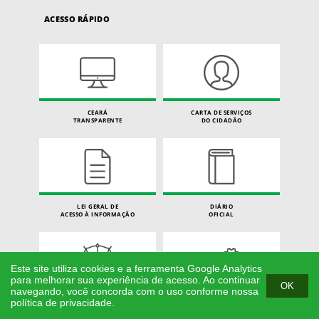
ACESSO RÁPIDO
CEARÁ
CARTA DE SERVIÇOS
TRANSPARENTE
DO CIDADÃO
LEI GERAL DE
DIÁRIO
ACESSO À INFORMAÇÃO
OFICIAL
Este site utiliza cookies e a ferramenta Google Analytics
para melhorar sua experiência de acesso. Ao continuar
OK
navegando, você concorda com o uso conforme nossa
LEGISLAÇÃO
AÇÕES DE
política de privacidade.
ESTADUAL
GOVERNO