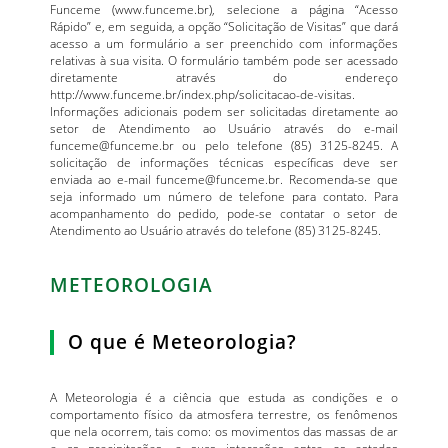
Funceme (www.funceme.br), selecione a página “Acesso
Rápido” e, em seguida, a opção “Solicitação de Visitas” que dará
acesso a um formulário a ser preenchido com informações
relativas à sua visita. O formulário também pode ser acessado
diretamente através do endereço
http://www.funceme.br/index.php/solicitacao-de-visitas.
Informações adicionais podem ser solicitadas diretamente ao
setor de Atendimento ao Usuário através do e-mail
funceme@funceme.br ou pelo telefone (85) 3125-8245. A
solicitação de informações técnicas específicas deve ser
enviada ao e-mail funceme@funceme.br. Recomenda-se que
seja informado um número de telefone para contato. Para
acompanhamento do pedido, pode-se contatar o setor de
Atendimento ao Usuário através do telefone (85) 3125-8245.
METEOROLOGIA
O que é Meteorologia?
A Meteorologia é a ciência que estuda as condições e o
comportamento físico da atmosfera terrestre, os fenômenos
que nela ocorrem, tais como: os movimentos das massas de ar
e as precipitações, e suas interações entre os estados