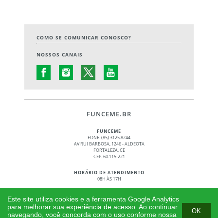
COMO SE COMUNICAR CONOSCO?
NOSSOS CANAIS
FUNCEME.BR
FUNCEME
FONE: (85) 3125.8244
AV RUI BARBOSA, 1246 - ALDEOTA
FORTALEZA, CE
CEP: 60.115-221
HORÁRIO DE ATENDIMENTO
08H ÀS 17H
© 2017 - 2026 – GOVERNO DO ESTADO DO CEARÁ
Este site utiliza cookies e a ferramenta Google Analytics
TODOS OS DIREITOS RESERVADOS
para melhorar sua experiência de acesso. Ao continuar
OK
navegando, você concorda com o uso conforme nossa