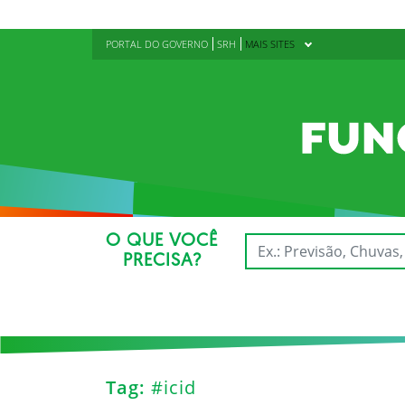
PORTAL DO GOVERNO
SRH
MAIS SITES
O QUE VOCÊ
PRECISA?
Tag:
#icid