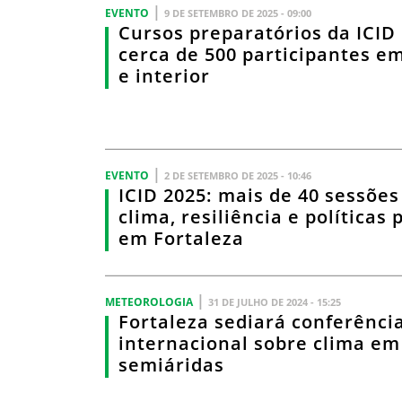
|
EVENTO
9 DE SETEMBRO DE 2025 - 09:00
Cursos preparatórios da ICID
cerca de 500 participantes e
e interior
|
EVENTO
2 DE SETEMBRO DE 2025 - 10:46
ICID 2025: mais de 40 sessõe
clima, resiliência e políticas 
em Fortaleza
|
METEOROLOGIA
31 DE JULHO DE 2024 - 15:25
Fortaleza sediará conferênci
internacional sobre clima em
semiáridas