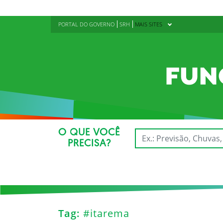
PORTAL DO GOVERNO
SRH
MAIS SITES
O QUE VOCÊ
PRECISA?
Tag:
#itarema