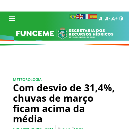
METEOROLOGIA
Com desvio de 31,4%,
chuvas de março
ficam acima da
média
#
#
1 DE ABRIL DE 2022 - 13:13
Chuva
Março