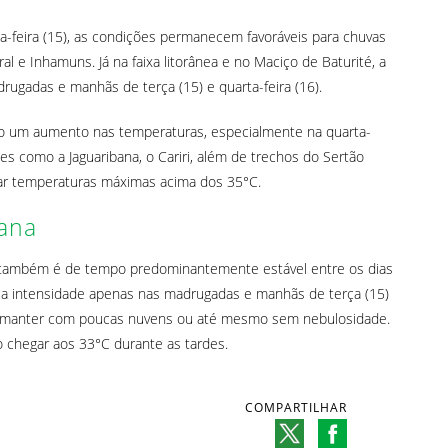
ça-feira (15), as condições permanecem favoráveis para chuvas
ral e Inhamuns. Já na faixa litorânea e no Maciço de Baturité, a
drugadas e manhãs de terça (15) e quarta-feira (16).
do um aumento nas temperaturas, especialmente na quarta-
ões como a Jaguaribana, o Cariri, além de trechos do Sertão
rar temperaturas máximas acima dos 35°C.
tana
ão também é de tempo predominantemente estável entre os dias
raca intensidade apenas nas madrugadas e manhãs de terça (15)
e se manter com poucas nuvens ou até mesmo sem nebulosidade.
chegar aos 33°C durante as tardes.
COMPARTILHAR