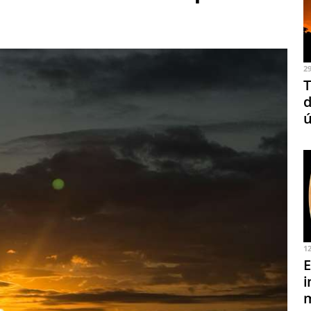
2
T
d
ú
1
E
i