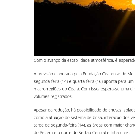
Com o avanço da estabilidade atmosférica, é espera
A previsão elaborada pela Fundação Cearense de Met
segunda-feira (14) e quarta-feira (16) aponta para u
macrorregiões do Ceará. Com isso, espera-se uma di
volumes registrados.
Apesar da redução, há possibilidade de chuvas isolada
como a atuação do sistema de brisa, interação dos v
tarde de segunda-feira (14), as áreas com maior chance
do Pecém e o norte do Sertão Central e Inhamuns.