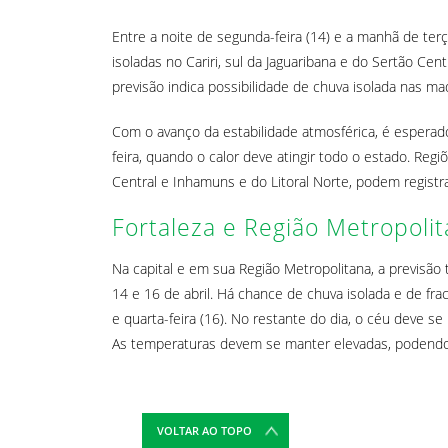
Entre a noite de segunda-feira (14) e a manhã de ter
isoladas no Cariri, sul da Jaguaribana e do Sertão Cent
previsão indica possibilidade de chuva isolada nas ma
Com o avanço da estabilidade atmosférica, é espera
feira, quando o calor deve atingir todo o estado. Regi
Central e Inhamuns e do Litoral Norte, podem regist
Fortaleza e Região Metropoli
Na capital e em sua Região Metropolitana, a previs
14 e 16 de abril. Há chance de chuva isolada e de f
e quarta-feira (16). No restante do dia, o céu dev
As temperaturas devem se manter elevadas, podendo 
VOLTAR AO TOPO