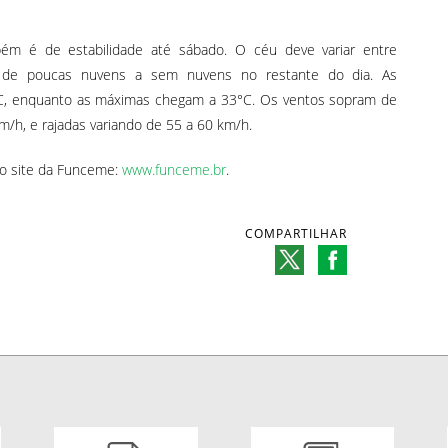
bém é de estabilidade até sábado. O céu deve variar entre
 de poucas nuvens a sem nuvens no restante do dia. As
C, enquanto as máximas chegam a 33°C. Os ventos sopram de
/h, e rajadas variando de 55 a 60 km/h.
o site da Funceme:
www.funceme.br
.
COMPARTILHAR