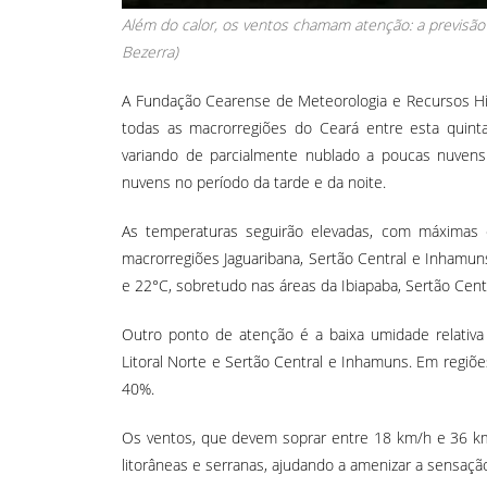
Além do calor, os ventos chamam atenção: a previsão
Bezerra)
A Fundação Cearense de Meteorologia e Recursos H
todas as macrorregiões do Ceará entre esta quinta
variando de parcialmente nublado a poucas nuve
nuvens no período da tarde e da noite.
As temperaturas seguirão elevadas, com máximas 
macrorregiões Jaguaribana, Sertão Central e Inhamuns,
e 22°C, sobretudo nas áreas da Ibiapaba, Sertão Centr
Outro ponto de atenção é a baixa umidade relativ
Litoral Norte e Sertão Central e Inhamuns. Em regiõe
40%.
Os ventos, que devem soprar entre 18 km/h e 36 km
litorâneas e serranas, ajudando a amenizar a sensação