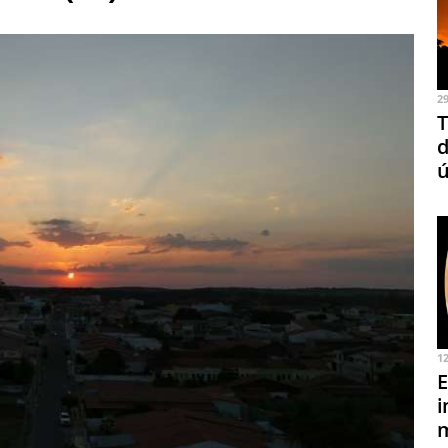
2
T
d
ú
1
E
i