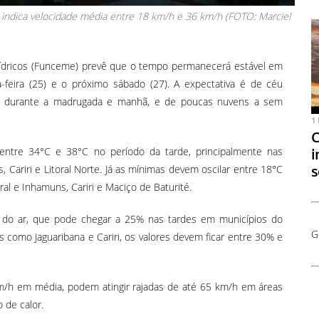
 indica velocidade média entre 18 km/h e 36 km/h (FOTO: Marciel
ídricos (Funceme) prevê que o tempo permanecerá estável em
-feira (25) e o próximo sábado (27). A expectativa é de céu
ns durante a madrugada e manhã, e de poucas nuvens a sem
1
C
entre 34°C e 38°C no período da tarde, principalmente nas
i
s
 Cariri e Litoral Norte. Já as mínimas devem oscilar entre 18°C
al e Inhamuns, Cariri e Maciço de Baturité.
a do ar, que pode chegar a 25% nas tardes em municípios do
G
s como Jaguaribana e Cariri, os valores devem ficar entre 30% e
/h em média, podem atingir rajadas de até 65 km/h em áreas
 de calor.