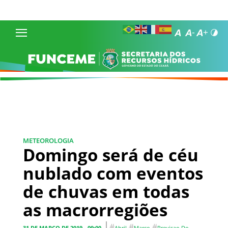
METEOROLOGIA
Domingo será de céu
nublado com eventos
de chuvas em todas
as macrorregiões
#
#
#
31 DE MARÇO DE 2019 - 09:00
Abril
Março
Previsao Do