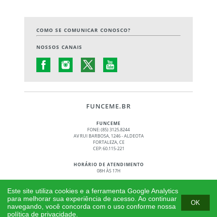
COMO SE COMUNICAR CONOSCO?
NOSSOS CANAIS
FUNCEME.BR
FUNCEME
FONE: (85) 3125.8244
AV RUI BARBOSA, 1246 - ALDEOTA
FORTALEZA, CE
CEP: 60.115-221
HORÁRIO DE ATENDIMENTO
08H ÀS 17H
© 2017 - 2026 – GOVERNO DO ESTADO DO CEARÁ
Este site utiliza cookies e a ferramenta Google Analytics
TODOS OS DIREITOS RESERVADOS
para melhorar sua experiência de acesso. Ao continuar
OK
navegando, você concorda com o uso conforme nossa
política de privacidade.