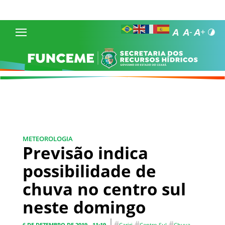
METEOROLOGIA
Previsão indica
possibilidade de
chuva no centro sul
neste domingo
#
#
#
6 DE DEZEMBRO DE 2019 - 11:19
Cariri
Centro Sul
Chuva