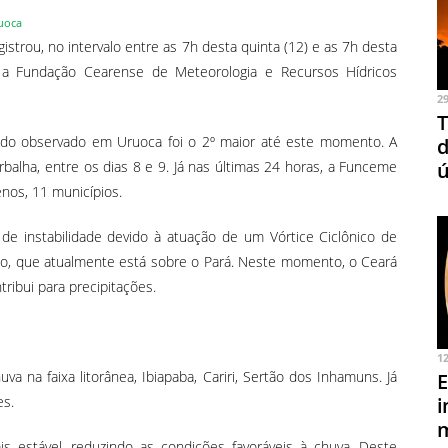
uoca
gistrou, no intervalo entre as 7h desta quinta (12) e as 7h desta
o a Fundação Cearense de Meteorologia e Recursos Hídricos
2
T
ado observado em Uruoca foi o 2º maior até este momento. A
d
balha, entre os dias 8 e 9. Já nas últimas 24 horas, a Funceme
ú
enos, 11 municípios.
de instabilidade devido à atuação de um Vórtice Ciclônico de
ano, que atualmente está sobre o Pará. Neste momento, o Ceará
tribui para precipitações.
1
a na faixa litorânea, Ibiapaba, Cariri, Sertão dos Inhamuns. Já
E
es.
i
 estável, reduzindo as condições favoráveis à chuva. Deste