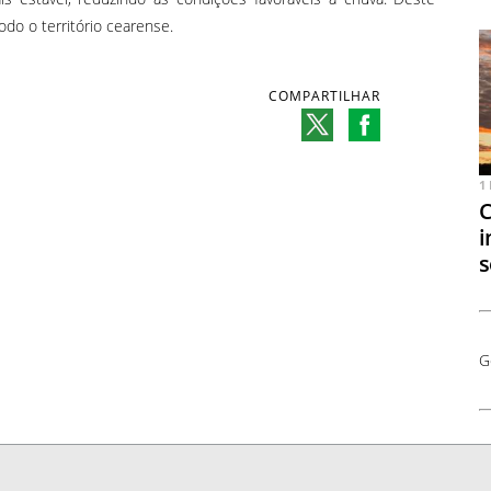
do o território cearense.
COMPARTILHAR
1
C
i
s
G