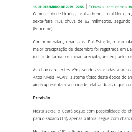
#
#
#
13 DE DEZEMBRO DE 2019 - 09:55
Chuva
Litoral Norte
Ur
O município de Uruoca, localizado no Litoral Norte, re
sexta-feira (13), chuva de 82 milímetros, segund
(Funceme).
Conforme balanço parcial da Pré-Estação, o acumul
maior precipitação de dezembro foi registrada em Bar
indica, de forma preliminar, precipitações em, pelo m
As chuvas recentes vêm, sendo associadas à áreas 
Altos Níveis (VCAN), sistema típico desta época do 
ainda apresenta alta umidade relativa do ar, o que con
Previsão
Nesta sexta, o Ceará segue com possibilidade de chuv
para o sábado (14), apenas o litoral segue com chanc
No domingo (15), a Funceme aponta atmosfera mais