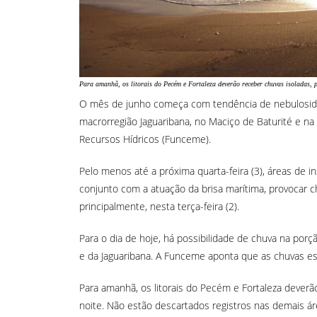
Para amanhã, os litorais do Pecém e Fortaleza deverão receber chuvas isoladas, 
O mês de junho começa com tendência de nebulosidade 
macrorregião Jaguaribana, no Maciço de Baturité e n
Recursos Hídricos (Funceme).
Pelo menos até a próxima quarta-feira (3), áreas de 
conjunto com a atuação da brisa marítima, provocar c
principalmente, nesta terça-feira (2).
Para o dia de hoje, há possibilidade de chuva na porçã
e da Jaguaribana. A Funceme aponta que as chuvas es
Para amanhã, os litorais do Pecém e Fortaleza deverão
noite. Não estão descartados registros nas demais á