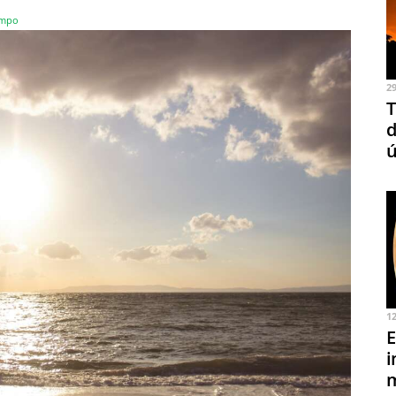
empo
2
T
d
ú
1
E
i