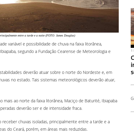
principalmente entre a tarde e a noite (FOTO: James Douglas)
variável e possibilidade de chuva na faixa litorânea,
1
a Ibiapaba, segundo a Fundação Cearense de Meteorologia e
C
i
s
instabilidades deverão atuar sobre o norte do Nordeste e, em
huvas no estado. Tais sistemas meteorológicos deverão atuar,
G
o mais ao norte da faixa litorânea, Maciço de Baturité, Ibiapaba
peradas deverão ser e de intensidade fraca.
 receber chuvas isoladas, principalmente entre a tarde e a
reas do Ceará, porém, em áreas mais reduzidas.