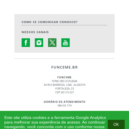
COMO SE COMUNICAR CONOSCO?
NOSSOS CANAIS
FUNCEME.BR
FUNCEME
FONE: (85) 3125.8244
AV RUI BARBOSA, 1246 - ALDEOTA
FORTALEZA, CE
CEP: 60.115-221
HORÁRIO DE ATENDIMENTO
08H ÀS 17H
© 2017 - 2026 – GOVERNO DO ESTADO DO CEARÁ
Este site utiliza cookies e a ferramenta Google Analytics
TODOS OS DIREITOS RESERVADOS
para melhorar sua experiência de acesso. Ao continuar
OK
navegando, você concorda com o uso conforme nossa