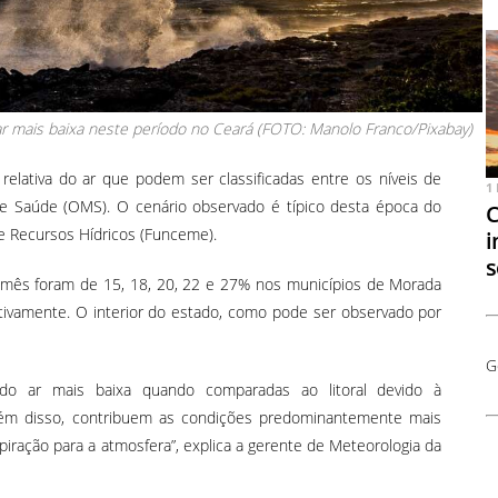
r mais baixa neste período no Ceará (FOTO: Manolo Franco/Pixabay)
elativa do ar que podem ser classificadas entre os níveis de
1
de Saúde (OMS). O cenário observado é típico desta época do
C
e Recursos Hídricos (Funceme).
i
s
te mês foram de 15, 18, 20, 22 e 27% nos municípios de Morada
ectivamente. O interior do estado, como pode ser observado por
G
a do ar mais baixa quando comparadas ao litoral devido à
 Além disso, contribuem as condições predominantemente mais
iração para a atmosfera”, explica a gerente de Meteorologia da