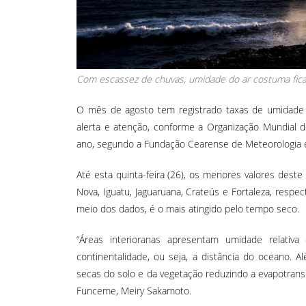
Com escassez de chuvas, umidade do ar costuma fica
O mês de agosto tem registrado taxas de umidade r
alerta e atenção, conforme a Organização Mundial 
ano, segundo a Fundação Cearense de Meteorologia 
Até esta quinta-feira (26), os menores valores des
Nova, Iguatu, Jaguaruana, Crateús e Fortaleza, resp
meio dos dados, é o mais atingido pelo tempo seco.
“Áreas interioranas apresentam umidade relativ
continentalidade, ou seja, a distância do oceano.
secas do solo e da vegetação reduzindo a evapotransp
Funceme, Meiry Sakamoto.