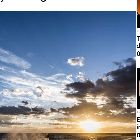
2
T
d
ú
1
E
i