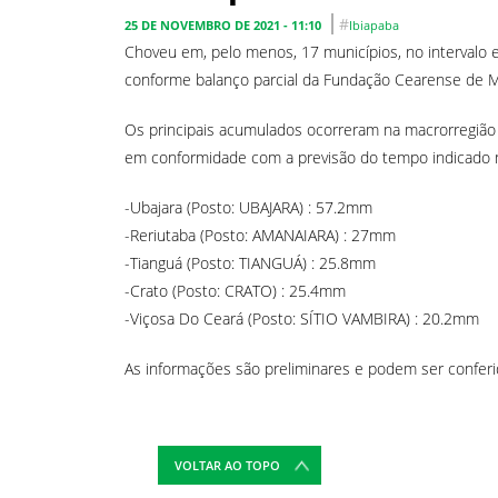
#
25 DE NOVEMBRO DE 2021 - 11:10
Ibiapaba
Choveu em, pelo menos, 17 municípios, no intervalo en
conforme balanço parcial da Fundação Cearense de M
Os principais acumulados ocorreram na macrorregião 
em conformidade com a previsão do tempo indicado no
-Ubajara (Posto: UBAJARA) : 57.2mm
-Reriutaba (Posto: AMANAIARA) : 27mm
-Tianguá (Posto: TIANGUÁ) : 25.8mm
-Crato (Posto: CRATO) : 25.4mm
-Viçosa Do Ceará (Posto: SÍTIO VAMBIRA) : 20.2mm
As informações são preliminares e podem ser conferi
VOLTAR AO TOPO