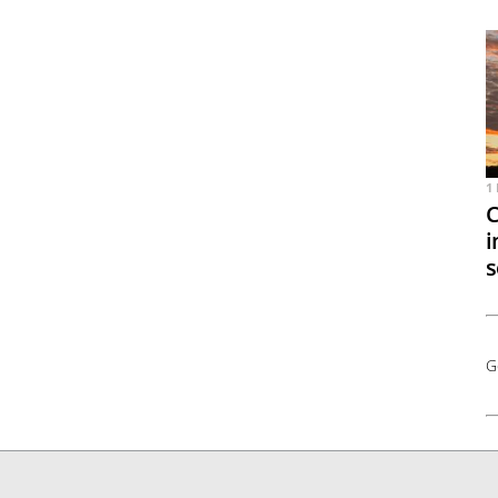
1
C
i
s
G