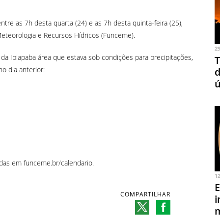
tre as 7h desta quarta (24) e as 7h desta quinta-feira (25),
eteorologia e Recursos Hídricos (Funceme).
2
da Ibiapaba área que estava sob condições para precipitações,
T
 dia anterior:
d
ú
das em funceme.br/calendario.
1
E
COMPARTILHAR
i