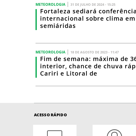
|
METEOROLOGIA
31 DE JULHO DE 2024 - 15:25
Fortaleza sediará conferênci
internacional sobre clima em
semiáridas
|
METEOROLOGIA
18 DE AGOSTO DE 2023 - 11:47
Fim de semana: máxima de 36
interior, chance de chuva ráp
Cariri e Litoral de
ACESSO RÁPIDO