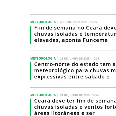
|
METEOROLOGIA
4 DE JULHO DE 2025 - 16:35
Fim de semana no Ceará deve
chuvas isoladas e temperatu
elevadas, aponta Funceme
|
METEOROLOGIA
28 DE JUNHO DE 2025 - 10:35
Centro-norte do estado tem a
meteorológico para chuvas m
expressivas entre sábado e
|
METEOROLOGIA
21 DE JUNHO DE 2025 - 12:49
Ceará deve ter fim de seman
chuvas isoladas e ventos for
áreas litorâneas e ser