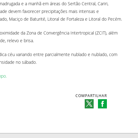
 madrugada e a manhã em áreas do Sertão Central, Cariri,
ilidade devem favorecer precipitações mais intensas e
o, Maciço de Baturité, Litoral de Fortaleza e Litoral do Pecém.
ximidade da Zona de Convergência Intertropical (ZCIT), além
e, relevo e brisa.
ndica céu variando entre parcialmente nublado e nublado, com
ensidade no sábado.
po.
COMPARTILHAR