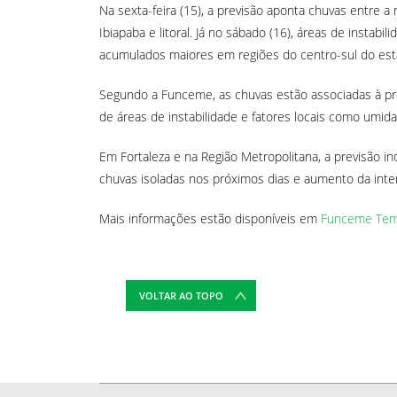
Na sexta-feira (15), a previsão aponta chuvas entre a
Ibiapaba e litoral. Já no sábado (16), áreas de instab
acumulados maiores em regiões do centro-sul do estad
Segundo a Funceme, as chuvas estão associadas à pro
de áreas de instabilidade e fatores locais como umidad
Em Fortaleza e na Região Metropolitana, a previsão i
chuvas isoladas nos próximos dias e aumento da int
Mais informações estão disponíveis em
Funceme Tem
VOLTAR AO TOPO