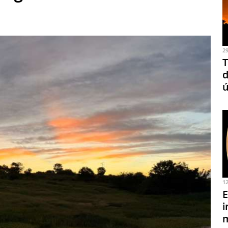
2
T
d
ú
1
E
i