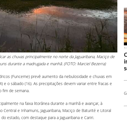
1
C
icar as chuvas principalmente no norte da Jaguaribana, Maciço de
i
hamuns durante a madrugada e manhã. (FOTO: Marciel Bezerra)
s
ricos (
Funceme)
prevê aumento da nebulosidade e chuvas em
4) e o sábado (16). As precipitações devem variar entre fracas e
o fim de semana.
G
cipalmente na faixa litorânea durante a manhã e avançar, à
ão Central e Inhamuns, Jaguaribana, Maciço de Baturité e Litoral
e do estado, com destaque para a Jaguaribana e Cariri.