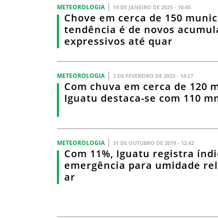
|
METEOROLOGIA
14 DE JANEIRO DE 2025 - 10:45
Chove em cerca de 150 municí
tendência é de novos acumul
expressivos até quar
|
METEOROLOGIA
2 DE FEVEREIRO DE 2023 - 14:27
Com chuva em cerca de 120 m
Iguatu destaca-se com 110 m
|
METEOROLOGIA
31 DE OUTUBRO DE 2019 - 12:42
Com 11%, Iguatu registra índi
emergência para umidade rel
ar