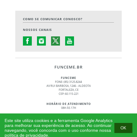
COMO SE COMUNICAR CONOSCO?
NOSSOS CANAIS
FUNCEME.BR
FUNCEME
FONE: (85) 3125.8244
AV RUI BARBOSA, 1246 - ALDEOTA
FORTALEZA, CE
CEP: 60.115-221
HORÁRIO DE ATENDIMENTO
08H ÀS 17H
© 2017 - 2026 – GOVERNO DO ESTADO DO CEARÁ
Este site utiliza cookies e a ferramenta Google Analytics
TODOS OS DIREITOS RESERVADOS
para melhorar sua experiência de acesso. Ao continuar
OK
navegando, você concorda com o uso conforme nossa
política de privacidade.