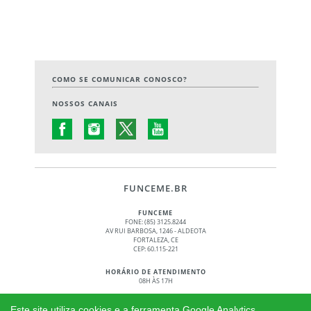
COMO SE COMUNICAR CONOSCO?
NOSSOS CANAIS
FUNCEME.BR
FUNCEME
FONE: (85) 3125.8244
AV RUI BARBOSA, 1246 - ALDEOTA
FORTALEZA, CE
CEP: 60.115-221
HORÁRIO DE ATENDIMENTO
08H ÀS 17H
© 2017 - 2026 – GOVERNO DO ESTADO DO CEARÁ
Este site utiliza cookies e a ferramenta Google Analytics