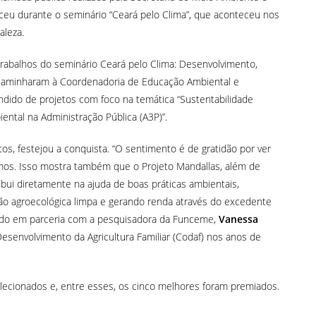
u durante o seminário “Ceará pelo Clima”, que aconteceu nos
aleza.
trabalhos do seminário Ceará pelo Clima: Desenvolvimento,
encaminharam à Coordenadoria de Educação Ambiental e
ndido de projetos com foco na temática “Sustentabilidade
ntal na Administração Pública (A3P)”.
os, festejou a conquista. “O sentimento é de gratidão por ver
os. Isso mostra também que o Projeto Mandallas, além de
tribui diretamente na ajuda de boas práticas ambientais,
ção agroecológica limpa e gerando renda através do excedente
lvido em parceria com a pesquisadora da Funceme,
Vanessa
esenvolvimento da Agricultura Familiar (Codaf) nos anos de
lecionados e, entre esses, os cinco melhores foram premiados.