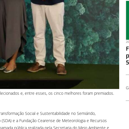
2
F
p
5
G
lecionados e, entre esses, os cinco melhores foram premiados.
ransformação Social e Sustentabilidade no Semiárido,
io (SDA) e a Fundação Cearense de Meteorologia e Recursos
hamada pública realizada pela Secretaria do Meio Ambiente e