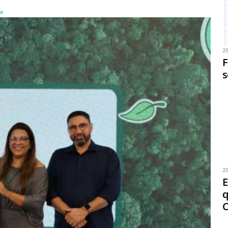
a
2
F
s
2
E
q
C