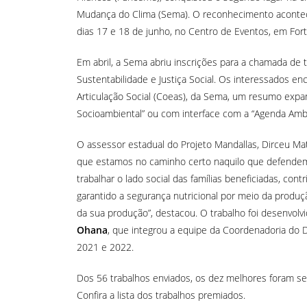
Mudança do Clima (Sema). O reconhecimento acontece
dias 17 e 18 de junho, no Centro de Eventos, em Fort
Em abril, a Sema abriu inscrições para a chamada de 
Sustentabilidade e Justiça Social. Os interessados 
Articulação Social (Coeas), da Sema, um resumo expa
Socioambiental” ou com interface com a “Agenda Ambie
O assessor estadual do Projeto Mandallas, Dirceu Mat
que estamos no caminho certo naquilo que defendem
trabalhar o lado social das famílias beneficiadas, con
garantido a segurança nutricional por meio da produ
da sua produção”, destacou. O trabalho foi desenvo
Ohana
, que integrou a equipe da Coordenadoria do D
2021 e 2022.
Dos 56 trabalhos enviados, os dez melhores foram se
Confira a lista dos trabalhos premiados.