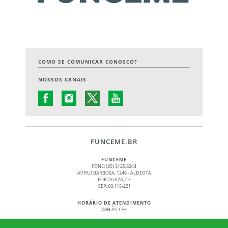
COMO SE COMUNICAR CONOSCO?
NOSSOS CANAIS
FUNCEME.BR
FUNCEME
FONE: (85) 3125.8244
AV RUI BARBOSA, 1246 - ALDEOTA
FORTALEZA, CE
CEP: 60.115-221
HORÁRIO DE ATENDIMENTO
08H ÀS 17H
© 2017 - 2026 – GOVERNO DO ESTADO DO CEARÁ