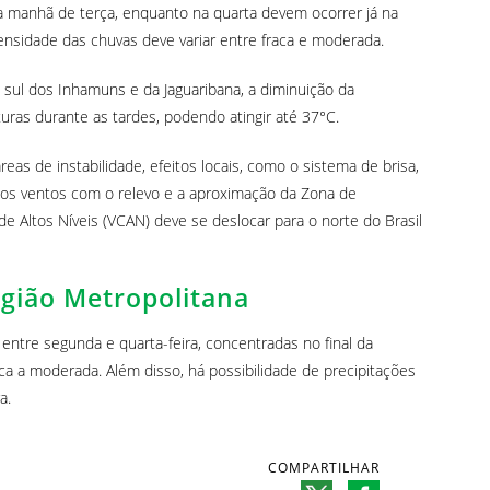
 da manhã de terça, enquanto na quarta devem ocorrer já na
nsidade das chuvas deve variar entre fraca e moderada.
i, sul dos Inhamuns e da Jaguaribana, a diminuição da
ras durante as tardes, podendo atingir até 37°C.
eas de instabilidade, efeitos locais, como o sistema de brisa,
dos ventos com o relevo e a aproximação da Zona de
 de Altos Níveis (VCAN) deve se deslocar para o norte do Brasil
egião Metropolitana
s entre segunda e quarta-feira, concentradas no final da
a a moderada. Além disso, há possibilidade de precipitações
a.
COMPARTILHAR