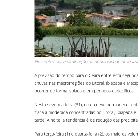
No centro-sul, a diminuição da nebulosidade deve fa
A previsão do tempo para o Ceará entre esta segunda-f
chuvas nas macrorregiões do Litoral, Ibiapaba e Maci
ocorrer de forma isolada e em períodos específicos.
Nesta segunda-feira (31), o céu deve permanecer ent
fraca a moderada concentradas no Litoral, Ibiapaba e
tarde. À noite, a tendência é de redução das precipit
Para terça-feira (1) e quarta-feira (2), os maiores vo