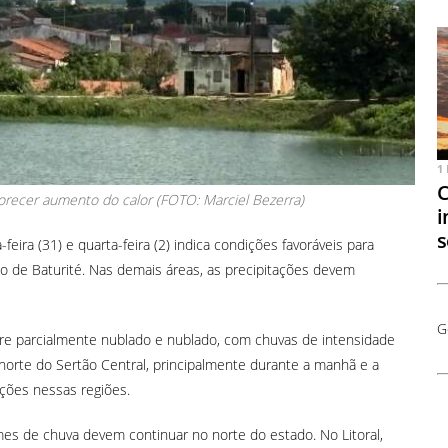
1
C
vorecer aumento do calor (FOTO: Marciel Bezerra)
i
s
eira (31) e quarta-feira (2) indica condições favoráveis para
ço de Baturité. Nas demais áreas, as precipitações devem
G
re parcialmente nublado e nublado, com chuvas de intensidade
 norte do Sertão Central, principalmente durante a manhã e a
ações nessas regiões.
lumes de chuva devem continuar no norte do estado. No Litoral,