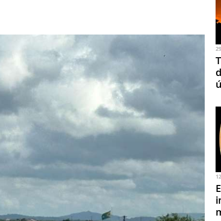
2
T
d
ú
1
E
i