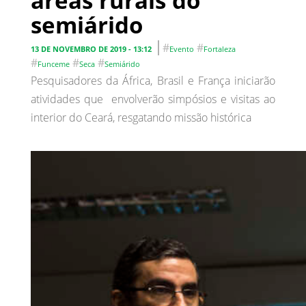
áreas rurais do
semiárido
#
#
13 DE NOVEMBRO DE 2019 - 13:12
Evento
Fortaleza
#
#
#
Funceme
Seca
Semiárido
Pesquisadores da África, Brasil e França iniciarão
atividades que envolverão simpósios e visitas ao
interior do Ceará, resgatando missão histórica