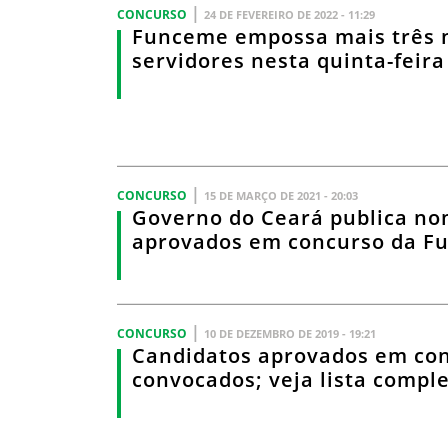
|
CONCURSO
24 DE FEVEREIRO DE 2022 - 11:29
Funceme empossa mais três 
servidores nesta quinta-feira 
|
CONCURSO
15 DE MARÇO DE 2021 - 20:03
Governo do Ceará publica n
aprovados em concurso da F
|
CONCURSO
10 DE DEZEMBRO DE 2019 - 19:21
Candidatos aprovados em co
convocados; veja lista compl