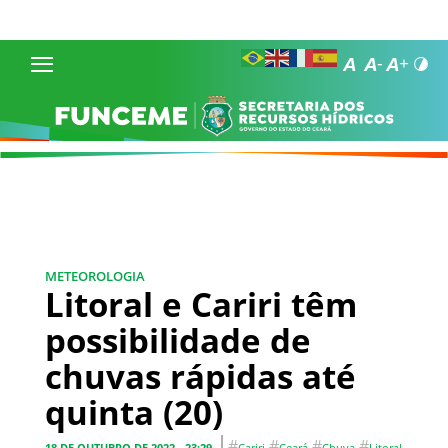
METEOROLOGIA
Litoral e Cariri têm
possibilidade de
chuvas rápidas até
quinta (20)
#
#
#
#
18 DE OUTUBRO DE 2022 - 23:29
Cariri
Ceará
Chuva
Litoral