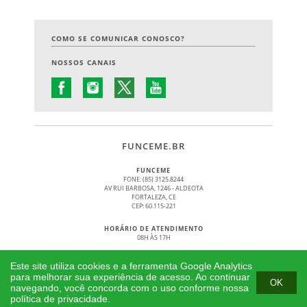
COMO SE COMUNICAR CONOSCO?
NOSSOS CANAIS
FUNCEME.BR
FUNCEME
FONE: (85) 3125.8244
AV RUI BARBOSA, 1246 - ALDEOTA
FORTALEZA, CE
CEP: 60.115-221
HORÁRIO DE ATENDIMENTO
08H ÀS 17H
© 2017 - 2026 – GOVERNO DO ESTADO DO CEARÁ
Este site utiliza cookies e a ferramenta Google Analytics
TODOS OS DIREITOS RESERVADOS
para melhorar sua experiência de acesso. Ao continuar
OK
navegando, você concorda com o uso conforme nossa
política de privacidade.