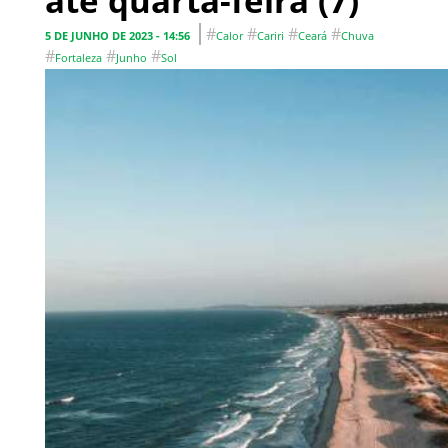
até quarta-feira (7)
#
#
#
#
5 DE JUNHO DE 2023 - 14:56
Calor
Cariri
Ceará
Chuva
#
#
#
Fortaleza
Junho
Sol