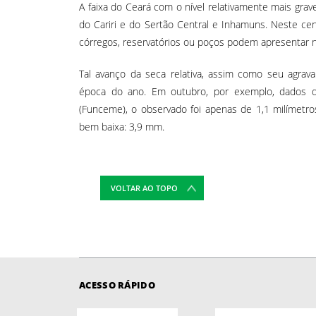
A faixa do Ceará com o nível relativamente mais gra
do Cariri e do Sertão Central e Inhamuns. Neste ce
córregos, reservatórios ou poços podem apresentar ní
Tal avanço da seca relativa, assim como seu agrav
época do ano. Em outubro, por exemplo, dados d
(Funceme), o observado foi apenas de 1,1 milímetro
bem baixa: 3,9 mm.
VOLTAR AO TOPO
ACESSO RÁPIDO