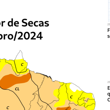
2
F
s
2
E
q
C