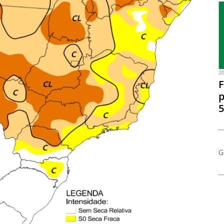
2
F
p
5
G