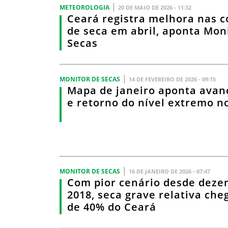
|
METEOROLOGIA
20 DE MAIO DE 2026 - 11:32
Ceará registra melhora nas c
de seca em abril, aponta Mon
Secas
|
MONITOR DE SECAS
14 DE FEVEREIRO DE 2026 - 09:15
Mapa de janeiro aponta avan
e retorno do nível extremo n
|
MONITOR DE SECAS
16 DE JANEIRO DE 2026 - 07:47
Com pior cenário desde deze
2018, seca grave relativa che
de 40% do Ceará