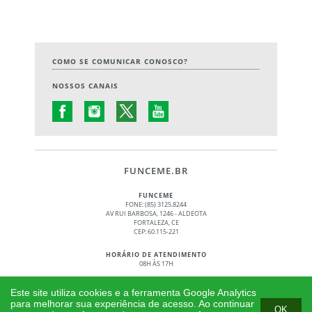
COMO SE COMUNICAR CONOSCO?
NOSSOS CANAIS
FUNCEME.BR
FUNCEME
FONE: (85) 3125.8244
AV RUI BARBOSA, 1246 - ALDEOTA
FORTALEZA, CE
CEP: 60.115-221
HORÁRIO DE ATENDIMENTO
08H ÀS 17H
© 2017 - 2026 – GOVERNO DO ESTADO DO CEARÁ
Este site utiliza cookies e a ferramenta Google Analytics
TODOS OS DIREITOS RESERVADOS
para melhorar sua experiência de acesso. Ao continuar
OK