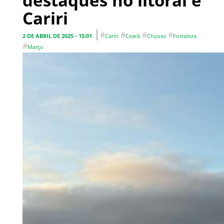
destaques no litoral e
Cariri
#
#
#
#
2 DE ABRIL DE 2025 - 15:01
Cariri
Ceará
Chuvas
Fortaleza
#
Março