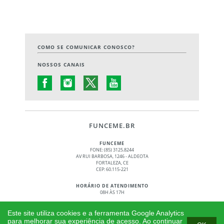
COMO SE COMUNICAR CONOSCO?
NOSSOS CANAIS
FUNCEME.BR
FUNCEME
FONE: (85) 3125.8244
AV RUI BARBOSA, 1246 - ALDEOTA
FORTALEZA, CE
CEP: 60.115-221
HORÁRIO DE ATENDIMENTO
08H ÀS 17H
© 2017 - 2026 – GOVERNO DO ESTADO DO CEARÁ
Este site utiliza cookies e a ferramenta Google Analytics
TODOS OS DIREITOS RESERVADOS
para melhorar sua experiência de acesso. Ao continuar