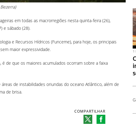
 Bezerra)
geiras em todas as macrorregiões nesta quinta-feira (26),
) e sábado (28).
gia e Recursos Hídricos (Funceme), para hoje, os principais
, sem maior expressividade.
1
C
o, é de que os maiores acumulados ocorram sobre a faixa
i
s
 áreas de instabilidades oriundas do oceano Atlântico, além de
ma de brisa.
G
COMPARTILHAR