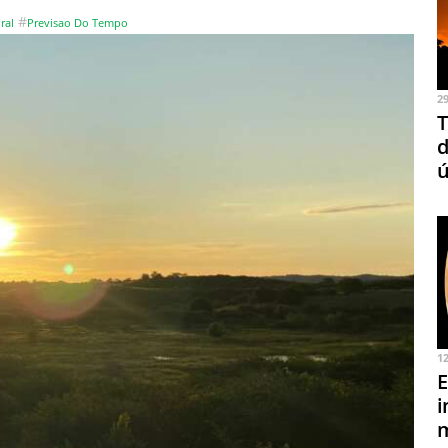
#
ral
Previsao Do Tempo
2
T
d
ú
1
E
i