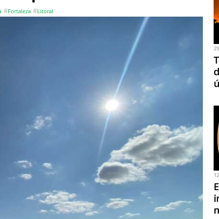
#
#
a
Fortaleza
Litoral
2
T
d
ú
1
E
i