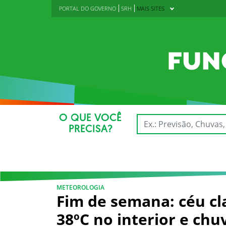
PORTAL DO GOVERNO
SRH
MAIS SITES
O QUE VOCÊ
PRECISA?
METEOROLOGIA
Fim de semana: céu c
38ºC no interior e chuv