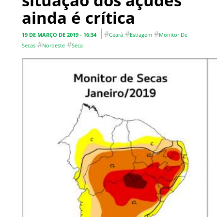
situação dos açudes
ainda é crítica
#
#
#
19 DE MARÇO DE 2019 - 16:34
Ceará
Estiagem
Monitor De
#
#
Secas
Nordeste
Seca