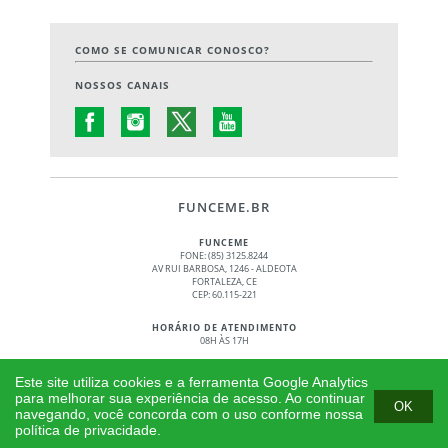
COMO SE COMUNICAR CONOSCO?
NOSSOS CANAIS
FUNCEME.BR
FUNCEME
FONE: (85) 3125.8244
AV RUI BARBOSA, 1246 - ALDEOTA
FORTALEZA, CE
CEP: 60.115-221
HORÁRIO DE ATENDIMENTO
08H ÀS 17H
© 2017 - 2026 – GOVERNO DO ESTADO DO CEARÁ
Este site utiliza cookies e a ferramenta Google Analytics
TODOS OS DIREITOS RESERVADOS
para melhorar sua experiência de acesso. Ao continuar
OK
navegando, você concorda com o uso conforme nossa
política de privacidade.